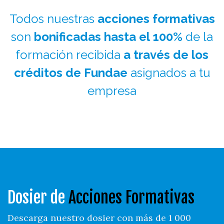
Todos nuestras
acciones formativas
son
bonificadas hasta el 100%
de la
formación recibida
a través de los
créditos de Fundae
asignados a tu
empresa
Dosier de
Acciones Formativas
Descarga nuestro dosier con más de 1 000